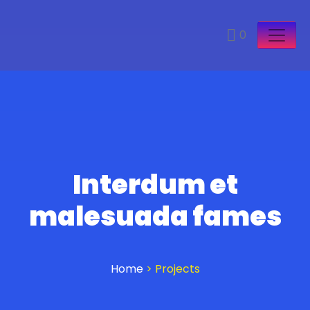
0
Interdum et
malesuada fames
Home
>
Projects