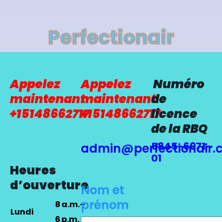
Perfectionair
Appelez
Appelez
Numéro
maintenant
maintenant
de
+15148662717
+15148662717
licence
de la RBQ
5845-6971-
admin@perfectionair.
01
Heures
d’ouverture
Nom et
prénom
8 a.m.–
Lundi
6 p.m.