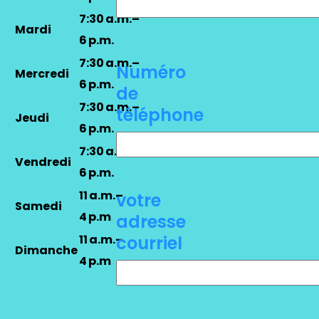
7:30 a.m.–
Mardi
6 p.m.
7:30 a.m.–
Numéro
Mercredi
6 p.m.
de
7:30 a.m.–
téléphone
Jeudi
6 p.m.
7:30 a.m.–
Vendredi
6 p.m.
11 a.m.–
votre
Samedi
4 p.m
.
adresse
11 a.m.–
courriel
Dimanche
4 p.m
.